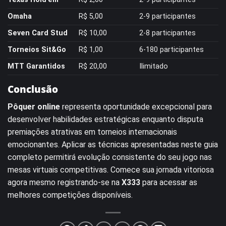
Omaha
R$ 5,00
2-9 participantes
Seven Card Stud
R$ 10,00
2-8 participantes
Torneios Sit&Go
R$ 1,00
6-180 participantes
MTT Garantidos
R$ 20,00
Ilimitado
Conclusão
Pôquer online
representa oportunidade excepcional para
desenvolver habilidades estratégicas enquanto disputa
premiações atrativas em torneios internacionais
emocionantes. Aplicar as técnicas apresentadas neste guia
completo permitirá evolução consistente do seu jogo nas
mesas virtuais competitivas. Comece sua jornada vitoriosa
agora mesmo registrando-se na
X333
para acessar as
melhores competições disponíveis.