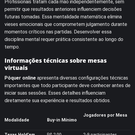
Profissionais tratam cada mão independentemente, sem
permitir que resultados anteriores influenciem decisões
futuras tomadas. Essa mentalidade matemática elimina
vieses emocionais que comprometem julgamento durante
momentos críticos nas partidas. Desenvolver essa
disciplina mental requer prática consistente ao longo do
tempo.
Informações técnicas sobre mesas
virtuais
Pôquer online
apresenta diversas configurações técnicas
importantes que todo participante deve conhecer antes de
iniciar suas sessões. Esses detalhes influenciam
diretamente sua experiência e resultados obtidos.
Jogadores por Mesa
Modalidade
Buy-in Mínimo
Texas Hold’em
R$ 2,00
2-9 participantes