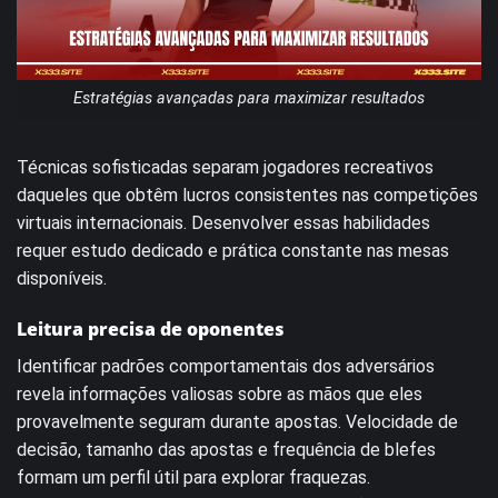
Estratégias avançadas para maximizar resultados
Técnicas sofisticadas separam jogadores recreativos
daqueles que obtêm lucros consistentes nas competições
virtuais internacionais. Desenvolver essas habilidades
requer estudo dedicado e prática constante nas mesas
disponíveis.
Leitura precisa de oponentes
Identificar padrões comportamentais dos adversários
revela informações valiosas sobre as mãos que eles
provavelmente seguram durante apostas. Velocidade de
decisão, tamanho das apostas e frequência de blefes
formam um perfil útil para explorar fraquezas.