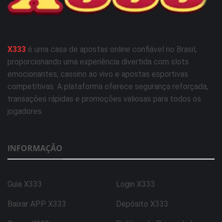
X333
é uma casa de apostas online confiável no Brasil,
proporcionando uma experiência divertida com slots
emocionantes, cassino ao vivo e apostas esportivas
competitivas. A plataforma oferece segurança reforçada,
transações rápidas e promoções valiosas para todos os
jogadores.
INFORMAÇÃO
Guia X333
Login X333
Baixar APP X333
Depósito X333