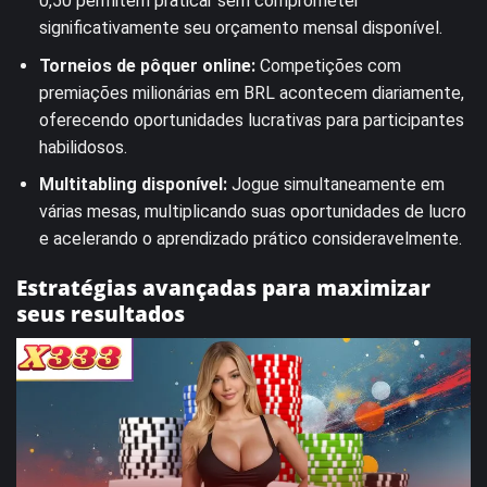
0,50 permitem praticar sem comprometer
significativamente seu orçamento mensal disponível.
Torneios de pôquer online:
Competições com
premiações milionárias em BRL acontecem diariamente,
oferecendo oportunidades lucrativas para participantes
habilidosos.
Multitabling disponível:
Jogue simultaneamente em
várias mesas, multiplicando suas oportunidades de lucro
e acelerando o aprendizado prático consideravelmente.
Estratégias avançadas para maximizar
seus resultados