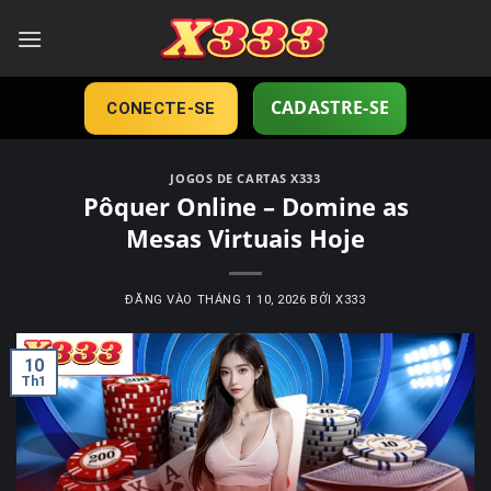
Bỏ
qua
nội
dung
CADASTRE-SE
CONECTE-SE
JOGOS DE CARTAS X333
Pôquer Online – Domine as
Mesas Virtuais Hoje
ĐĂNG VÀO
THÁNG 1 10, 2026
BỞI
X333
10
Th1