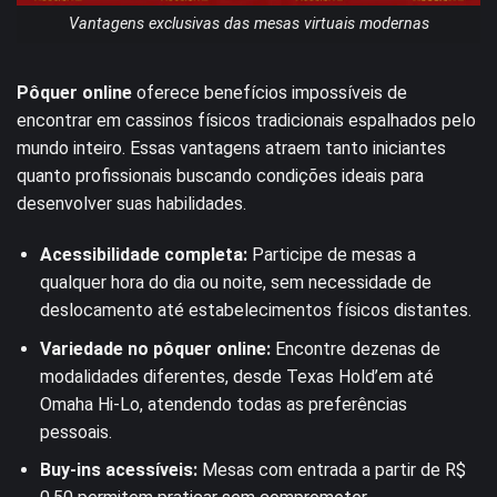
Vantagens exclusivas das mesas virtuais modernas
Pôquer online
oferece benefícios impossíveis de
encontrar em cassinos físicos tradicionais espalhados pelo
mundo inteiro. Essas vantagens atraem tanto iniciantes
quanto profissionais buscando condições ideais para
desenvolver suas habilidades.
Acessibilidade completa:
Participe de mesas a
qualquer hora do dia ou noite, sem necessidade de
deslocamento até estabelecimentos físicos distantes.
Variedade no pôquer online:
Encontre dezenas de
modalidades diferentes, desde Texas Hold’em até
Omaha Hi-Lo, atendendo todas as preferências
pessoais.
Buy-ins acessíveis:
Mesas com entrada a partir de R$