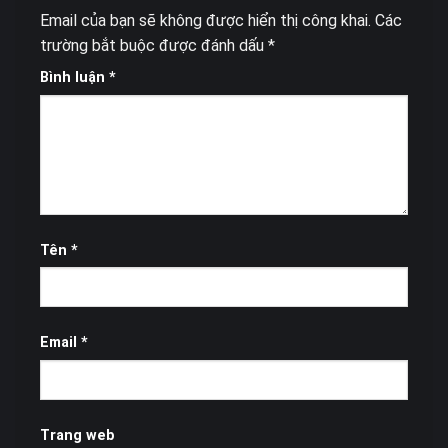
Email của bạn sẽ không được hiển thị công khai.
Các
trường bắt buộc được đánh dấu
*
Bình luận
*
Tên
*
Email
*
Trang web