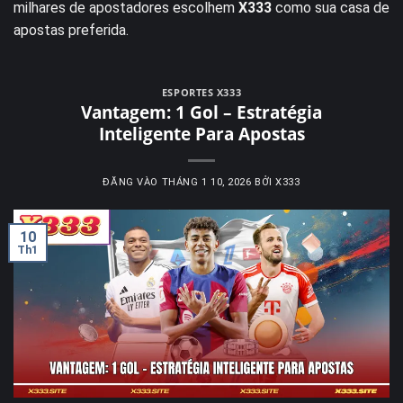
milhares de apostadores escolhem
X333
como sua casa de
apostas preferida.
ESPORTES X333
Vantagem: 1 Gol – Estratégia
Inteligente Para Apostas
ĐĂNG VÀO
THÁNG 1 10, 2026
BỞI
X333
10
Th1