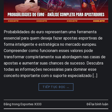
Probabilidades do euro representam uma ferramenta
essencial para quem deseja fazer apostas esportivas de
forma inteligente e estratégica no mercado europeu.
Compreender como funcionam esses valores pode
transformar completamente sua abordagem nas casas de
apostas e aumentar suas chances de sucesso. Descubra
todas as informações necessárias para dominar esse
conceito importante com o suporte especializado […]
TIẾP TỤC ĐỌC
→
Đăng trong
Esportes X333
Để lại bình luận