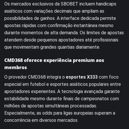
Os mercados exclusivos da SBOBET incluem handicaps
asiáticos com variações decimais que ampliam as
possibilidades de ganhos. A interface dedicada permite
apostas rápidas com confirmação instantânea mesmo
durante momentos de alta demanda. Os limites de apostas
atendem desde pequenos apostadores até profissionais
que movimentam grandes quantias diariamente.
CMD368 oferece experiência premium aos
membros
O provedor CMD368 integra o
esportes X333
com foco
especial em futebol e esportes asiáticos populares entre
apostadores experientes. A tecnologia avançada garante
estabilidade mesmo durante finais de campeonatos com
milhões de apostas simultâneas processadas.
Especialmente, as odds para ligas europeias superam a
concorrência em diversos mercados.