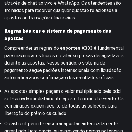
através de chat ao vivo e WhatsApp. Os atendentes são
treinados para resolver qualquer questão relacionada a
apostas ou transações financeiras.
Regras básicas e sistema de pagamento das
apostas
Compreender as regras do
esportes X333
é fundamental
para maximizar os lucros e evitar surpresas desagradáveis
durante as apostas. Nesse sentido, o sistema de
pagamento segue padrões internacionais com liquidação
automática após confirmação dos resultados oficiais.
As apostas simples pagam o valor multiplicado pela odd
selecionada imediatamente após o término do evento. Os
combinados exigem acerto de todas as seleções para
liberação do prêmio calculado.
O cash out permite encerrar apostas antecipadamente
garantindo lucro parcial ou minimizando perdas potenciais.