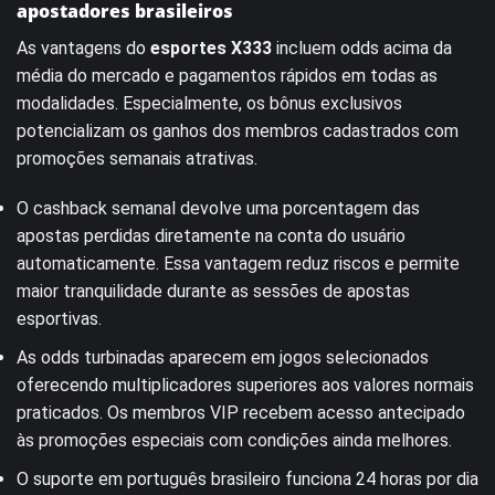
apostadores brasileiros
As vantagens do
esportes X333
incluem odds acima da
média do mercado e pagamentos rápidos em todas as
modalidades. Especialmente, os bônus exclusivos
potencializam os ganhos dos membros cadastrados com
promoções semanais atrativas.
O cashback semanal devolve uma porcentagem das
apostas perdidas diretamente na conta do usuário
automaticamente. Essa vantagem reduz riscos e permite
maior tranquilidade durante as sessões de apostas
esportivas.
As odds turbinadas aparecem em jogos selecionados
oferecendo multiplicadores superiores aos valores normais
praticados. Os membros VIP recebem acesso antecipado
às promoções especiais com condições ainda melhores.
O suporte em português brasileiro funciona 24 horas por dia