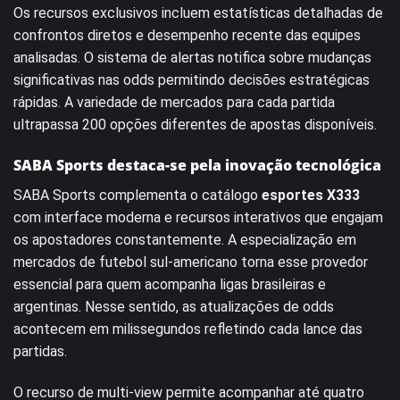
Os recursos exclusivos incluem estatísticas detalhadas de
confrontos diretos e desempenho recente das equipes
analisadas. O sistema de alertas notifica sobre mudanças
significativas nas odds permitindo decisões estratégicas
rápidas. A variedade de mercados para cada partida
ultrapassa 200 opções diferentes de apostas disponíveis.
SABA Sports destaca-se pela inovação tecnológica
SABA Sports complementa o catálogo
esportes X333
com interface moderna e recursos interativos que engajam
os apostadores constantemente. A especialização em
mercados de futebol sul-americano torna esse provedor
essencial para quem acompanha ligas brasileiras e
argentinas. Nesse sentido, as atualizações de odds
acontecem em milissegundos refletindo cada lance das
partidas.
O recurso de multi-view permite acompanhar até quatro