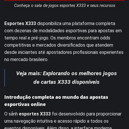
Conheça o sala de jogos esportes X333 e seus recursos
Esportes X333
disponibiliza uma plataforma completa
com dezenas de modalidades esportivas para apostas em
tempo real e pré-jogo. Os membros encontram odds
competitivas e mercados diversificados que atendem
desde iniciantes até apostadores profissionais experientes
no mercado brasileiro.
Veja mais: Explorando os melhores
jogos
de cartas X333
disponíveis
Introdução completa ao mundo das apostas
esportivas online
O sảnh
esportes X333
foi desenvolvido para proporcionar
uma navegação intuitiva e acesso rápido a todos os
eventos disponíveis. Além disso, a interface moderna