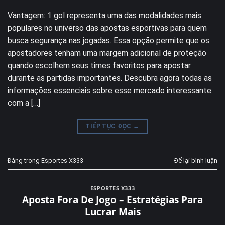
Vantagem: 1 gol representa uma das modalidades mais
populares no universo das apostas esportivas para quem
busca segurança nas jogadas. Essa opção permite que os
apostadores tenham uma margem adicional de proteção
quando escolhem seus times favoritos para apostar
durante as partidas importantes. Descubra agora todas as
informações essenciais sobre esse mercado interessante
com a […]
TIẾP TỤC ĐỌC
→
Đăng trong
Esportes X333
Để lại bình luận
ESPORTES X333
Aposta Fora De Jogo – Estratégias Para
Lucrar Mais