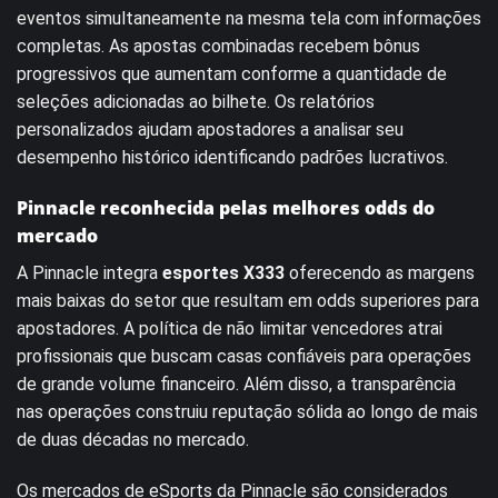
eventos simultaneamente na mesma tela com informações
completas. As apostas combinadas recebem bônus
progressivos que aumentam conforme a quantidade de
seleções adicionadas ao bilhete. Os relatórios
personalizados ajudam apostadores a analisar seu
desempenho histórico identificando padrões lucrativos.
Pinnacle reconhecida pelas melhores odds do
mercado
A Pinnacle integra
esportes X333
oferecendo as margens
mais baixas do setor que resultam em odds superiores para
apostadores. A política de não limitar vencedores atrai
profissionais que buscam casas confiáveis para operações
de grande volume financeiro. Além disso, a transparência
nas operações construiu reputação sólida ao longo de mais
de duas décadas no mercado.
Os mercados de eSports da Pinnacle são considerados