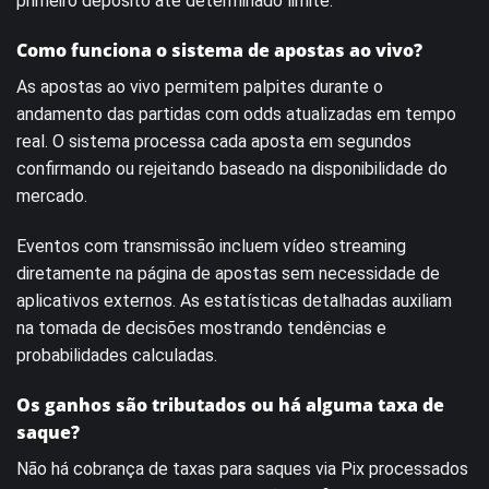
primeiro depósito até determinado limite.
Como funciona o sistema de apostas ao vivo?
As apostas ao vivo permitem palpites durante o
andamento das partidas com odds atualizadas em tempo
real. O sistema processa cada aposta em segundos
confirmando ou rejeitando baseado na disponibilidade do
mercado.
Eventos com transmissão incluem vídeo streaming
diretamente na página de apostas sem necessidade de
aplicativos externos. As estatísticas detalhadas auxiliam
na tomada de decisões mostrando tendências e
probabilidades calculadas.
Os ganhos são tributados ou há alguma taxa de
saque?
Não há cobrança de taxas para saques via Pix processados