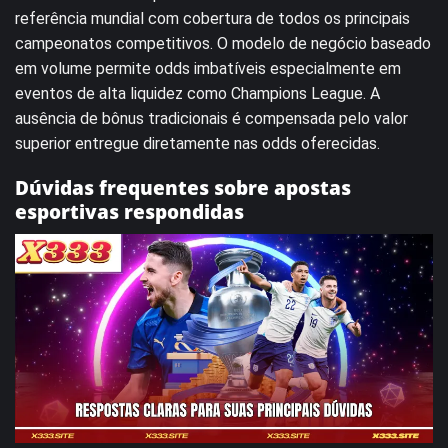
referência mundial com cobertura de todos os principais
campeonatos competitivos. O modelo de negócio baseado
em volume permite odds imbatíveis especialmente em
eventos de alta liquidez como Champions League. A
ausência de bônus tradicionais é compensada pelo valor
superior entregue diretamente nas odds oferecidas.
Dúvidas frequentes sobre apostas
esportivas respondidas