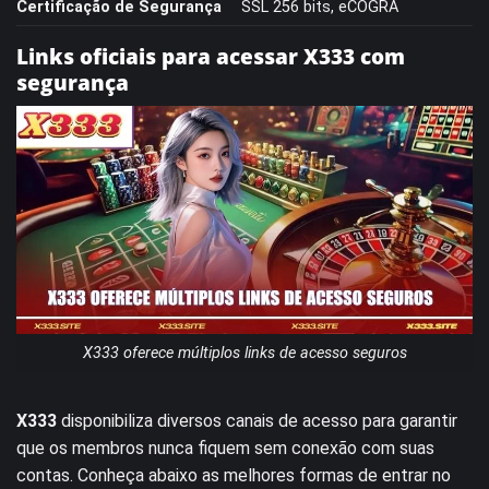
Certificação de Segurança
SSL 256 bits, eCOGRA
Links oficiais para acessar X333 com
segurança
X333 oferece múltiplos links de acesso seguros
X333
disponibiliza diversos canais de acesso para garantir
que os membros nunca fiquem sem conexão com suas
contas. Conheça abaixo as melhores formas de entrar no