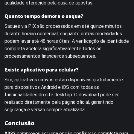
qualidade oferecido pela casa de apostas.
Quanto tempo demora o saque?
Saques via PIX são processados em até quinze minutos
durante horário comercial, enquanto outras modalidades
podem levar até 48 horas úteis. A verificação de identidade
completa acelera significativamente todos os
processamentos financeiros subsequentes.
Existe aplicativo para celular?
Sim, aplicativos nativos estão disponíveis gratuitamente
para dispositivos Android e iOS com todas as
funcionalidades do site desktop. O download pode ser
realizado diretamente pela página oficial, garantindo
segurança e versão sempre atualizada.
Conclusão
X333
comprovou ser uma opção confiável e completa para