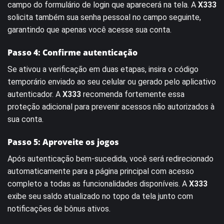
campo do formulário de login que aparecerá na tela. A
X333
solicita também sua senha pessoal no campo seguinte,
garantindo que apenas você acesse sua conta.
Passo 4: Confirme autenticação
Se ativou a verificação em duas etapas, insira o código
temporário enviado ao seu celular ou gerado pelo aplicativo
autenticador. A
X333
recomenda fortemente essa
proteção adicional para prevenir acessos não autorizados à
sua conta.
Passo 5: Aproveite os jogos
Após autenticação bem-sucedida, você será redirecionado
automaticamente para a página principal com acesso
completo a todas as funcionalidades disponíveis. A
X333
exibe seu saldo atualizado no topo da tela junto com
notificações de bônus ativos.