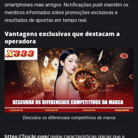
smartphones mais antigos. Notificações push mantêm os
membros informados sobre promoções exclusivas e
resultados de apostas em tempo real.
Vantagens exclusivas que destacam a
operadora
Descubra os diferenciais competitivos da marca
https://7cg.br.com/
reúne características únicas que a