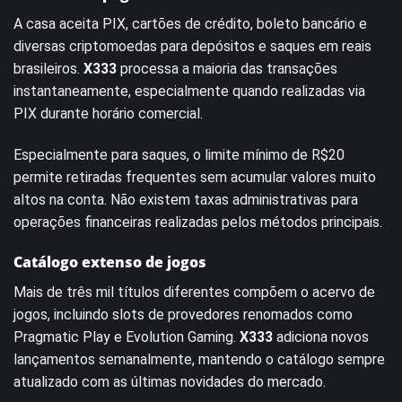
A casa aceita PIX, cartões de crédito, boleto bancário e
diversas criptomoedas para depósitos e saques em reais
brasileiros.
X333
processa a maioria das transações
instantaneamente, especialmente quando realizadas via
PIX durante horário comercial.
Especialmente para saques, o limite mínimo de R$20
permite retiradas frequentes sem acumular valores muito
altos na conta. Não existem taxas administrativas para
operações financeiras realizadas pelos métodos principais.
Catálogo extenso de jogos
Mais de três mil títulos diferentes compõem o acervo de
jogos, incluindo slots de provedores renomados como
Pragmatic Play e Evolution Gaming.
X333
adiciona novos
lançamentos semanalmente, mantendo o catálogo sempre
atualizado com as últimas novidades do mercado.