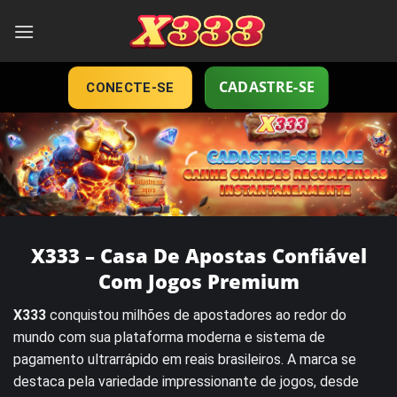
Bỏ
qua
nội
dung
CADASTRE-SE
CONECTE-SE
X333 – Casa De Apostas Confiável
Com Jogos Premium
X333
conquistou milhões de apostadores ao redor do
mundo com sua plataforma moderna e sistema de
pagamento ultrarrápido em reais brasileiros. A marca se
destaca pela variedade impressionante de jogos, desde