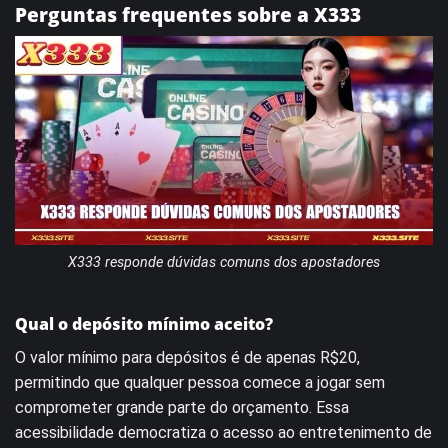
Perguntas frequentes sobre a X333
X333 responde dúvidas comuns dos apostadores
Qual o depósito mínimo aceito?
O valor mínimo para depósitos é de apenas R$20,
permitindo que qualquer pessoa comece a jogar sem
comprometer grande parte do orçamento. Essa
acessibilidade democratiza o acesso ao entretenimento de