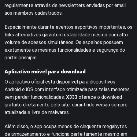
regularmente através de newsletters enviadas por email
aos membros cadastrados.
Especialmente durante eventos esportivos importantes, os
links alternativos garantem estabilidade mesmo com alto
volume de acessos simultâneos. Os espelhos possuem
exatamente as mesmas funcionalidades e segurança do
portal principal.
Aplicativo móvel para download
O aplicativo oficial está disponível para dispositivos
Android e iOS com interface otimizada para telas menores
sem perder funcionalidades.
X333
oferece o download
gratuito diretamente pelo site, garantindo versão sempre
atualizada e livre de malwares.
Além disso, o app ocupa menos de cinquenta megabytes
de armazenamento e funciona perfeitamente mesmo em