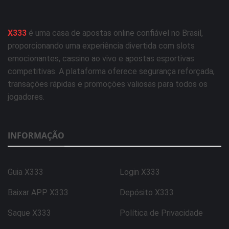
X333
é uma casa de apostas online confiável no Brasil,
proporcionando uma experiência divertida com slots
emocionantes, cassino ao vivo e apostas esportivas
competitivas. A plataforma oferece segurança reforçada,
transações rápidas e promoções valiosas para todos os
jogadores.
INFORMAÇÃO
Guia X333
Login X333
Baixar APP X333
Depósito X333
Saque X333
Política de Privacidade