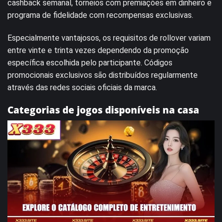
cashback semanal, torneios com premiações em dinheiro e
programa de fidelidade com recompensas exclusivas.
Especialmente vantajosos, os requisitos de rollover variam
entre vinte e trinta vezes dependendo da promoção
específica escolhida pelo participante. Códigos
promocionais exclusivos são distribuídos regularmente
através das redes sociais oficiais da marca.
Categorias de jogos disponíveis na casa