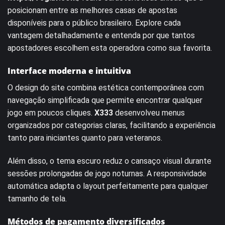
posicionam entre as melhores casas de apostas
disponíveis para o público brasileiro. Explore cada
vantagem detalhadamente e entenda por que tantos
apostadores escolhem esta operadora como sua favorita.
Interface moderna e intuitiva
O design do site combina estética contemporânea com
navegação simplificada que permite encontrar qualquer
jogo em poucos cliques.
X333
desenvolveu menus
organizados por categorias claras, facilitando a experiência
tanto para iniciantes quanto para veteranos.
Além disso, o tema escuro reduz o cansaço visual durante
sessões prolongadas de jogo noturnas. A responsividade
automática adapta o layout perfeitamente para qualquer
tamanho de tela.
Métodos de pagamento diversificados