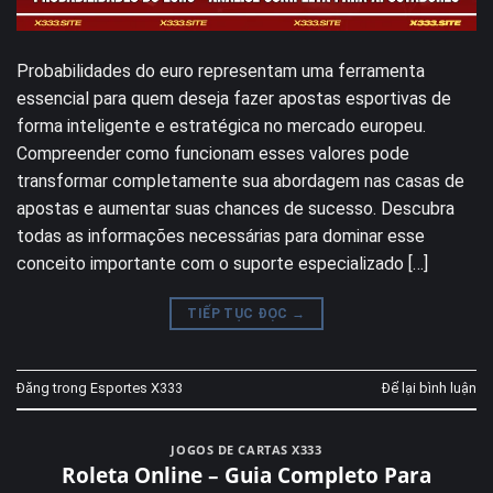
Probabilidades do euro representam uma ferramenta
essencial para quem deseja fazer apostas esportivas de
forma inteligente e estratégica no mercado europeu.
Compreender como funcionam esses valores pode
transformar completamente sua abordagem nas casas de
apostas e aumentar suas chances de sucesso. Descubra
todas as informações necessárias para dominar esse
conceito importante com o suporte especializado […]
TIẾP TỤC ĐỌC
→
Đăng trong
Esportes X333
Để lại bình luận
JOGOS DE CARTAS X333
Roleta Online – Guia Completo Para