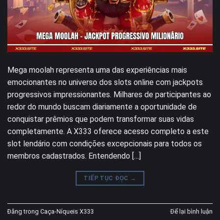
Mega moolah representa uma das experiências mais
emocionantes no universo dos slots online com jackpots
progressivos impressionantes. Milhares de participantes ao
redor do mundo buscam diariamente a oportunidade de
conquistar prêmios que podem transformar suas vidas
completamente. A X333 oferece acesso completo a este
slot lendário com condições excepcionais para todos os
membros cadastrados. Entendendo […]
TIẾP TỤC ĐỌC
→
Đăng trong
Caça-Níqueis X333
Để lại bình luận