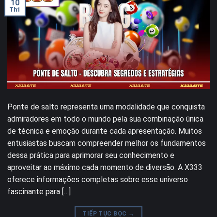
10
Th1
Ponte de salto representa uma modalidade que conquista
admiradores em todo o mundo pela sua combinação única
de técnica e emoção durante cada apresentação. Muitos
entusiastas buscam compreender melhor os fundamentos
dessa prática para aprimorar seu conhecimento e
aproveitar ao máximo cada momento de diversão. A X333
oferece informações completas sobre esse universo
fascinante para […]
TIẾP TỤC ĐỌC
→