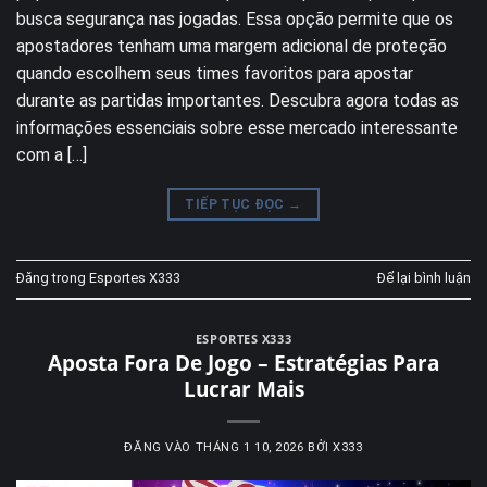
busca segurança nas jogadas. Essa opção permite que os
apostadores tenham uma margem adicional de proteção
quando escolhem seus times favoritos para apostar
durante as partidas importantes. Descubra agora todas as
informações essenciais sobre esse mercado interessante
com a […]
TIẾP TỤC ĐỌC
→
Đăng trong
Esportes X333
Để lại bình luận
ESPORTES X333
Aposta Fora De Jogo – Estratégias Para
Lucrar Mais
ĐĂNG VÀO
THÁNG 1 10, 2026
BỞI
X333