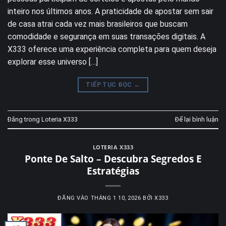
inteiro nos últimos anos. A praticidade de apostar sem sair
de casa atrai cada vez mais brasileiros que buscam
comodidade e segurança em suas transações digitais. A
X333 oferece uma experiência completa para quem deseja
explorar esse universo […]
TIẾP TỤC ĐỌC
→
Đăng trong
Loteria X333
Để lại bình luận
LOTERIA X333
Ponte De Salto – Descubra Segredos E
Estratégias
ĐĂNG VÀO
THÁNG 1 10, 2026
BỞI
X333