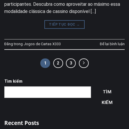
participantes. Descubra como aproveitar ao máximo essa
modalidade clássica de cassino disponível […]
TIẾP TỤC ĐỌC
→
Đăng trong
Jogos de Cartas X333
Để lại bình luận
1
2
3
Tìm kiếm
TÌM
KIẾM
Recent Posts