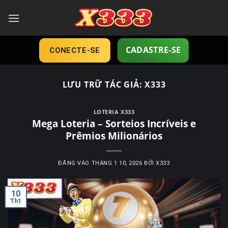
Bỏ
qua
nội
dung
CADASTRE-SE
CONECTE-SE
LƯU TRỮ TÁC GIẢ:
X333
LOTERIA X333
Mega Loteria – Sorteios Incríveis e
Prêmios Milionários
ĐĂNG VÀO
THÁNG 1 10, 2026
BỞI
X333
10
Th1