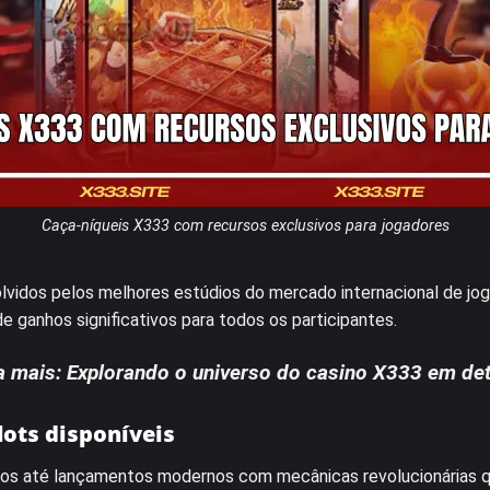
Caça-níqueis X333 com recursos exclusivos para jogadores
vidos pelos melhores estúdios do mercado internacional de jogo
ganhos significativos para todos os participantes.
a mais: Explorando o universo do
casino X333
em det
lots disponíveis
os até lançamentos modernos com mecânicas revolucionárias 