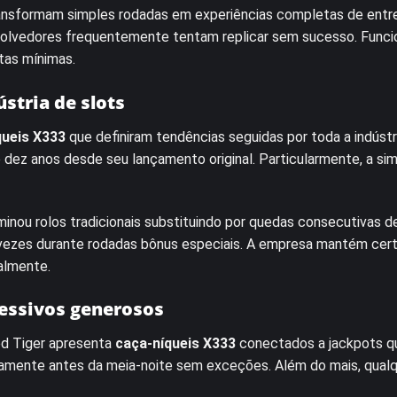
ansformam simples rodadas em experiências completas de entrete
lvedores frequentemente tentam replicar sem sucesso. Funcion
as mínimas.
stria de slots
queis X333
que definiram tendências seguidas por toda a indúst
dez anos desde seu lançamento original. Particularmente, a s
inou rolos tradicionais substituindo por quedas consecutivas de 
vezes durante rodadas bônus especiais. A empresa mantém certif
almente.
essivos generosos
ed Tiger apresenta
caça-níqueis X333
conectados a jackpots qu
ariamente antes da meia-noite sem exceções. Além do mais, qua