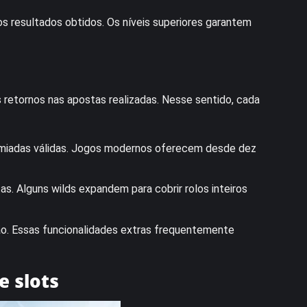
resultados obtidos. Os níveis superiores garantem
 retornos nas apostas realizadas. Nesse sentido, cada
miadas válidas. Jogos modernos oferecem desde dez
. Alguns wilds expandem para cobrir rolos inteiros
o. Essas funcionalidades extras frequentemente
e slots