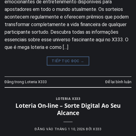
emocionantes de entretenimento disponíveis para
apostadores em todo o mundo atualmente. Os sorteios
acontecem regularmente e oferecem prêmios que podem
transformar completamente a vida financeira de qualquer
participante sortudo. Descubra todas as informações
essenciais sobre esse universo fascinante aqui no X333. O
que é mega loteria e como […]
TIẾP TỤC ĐỌC
→
Đăng trong
Loteria X333
Để lại bình luận
LOTERIA X333
Loteria On-line – Sorte Digital Ao Seu
Alcance
ĐĂNG VÀO
THÁNG 1 10, 2026
BỞI
X333