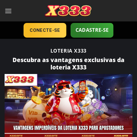
Bỏ
qua
nội
dung
CADASTRE-SE
CONECTE-SE
LOTERIA X333
Descubra as vantagens exclusivas da
loteria X333