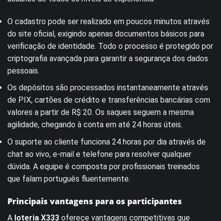
O cadastro pode ser realizado em poucos minutos através
do site oficial, exigindo apenas documentos básicos para
verificação de identidade. Todo o processo é protegido por
criptografia avançada para garantir a segurança dos dados
pessoais.
Os depósitos são processados instantaneamente através
de PIX, cartões de crédito e transferências bancárias com
valores a partir de R$ 20. Os saques seguem a mesma
agilidade, chegando à conta em até 24 horas úteis.
O suporte ao cliente funciona 24 horas por dia através de
chat ao vivo, e-mail e telefone para resolver qualquer
dúvida. A equipe é composta por profissionais treinados
que falam português fluentemente.
Principais vantagens para os participantes
A
loteria X333
oferece vantagens competitivas que