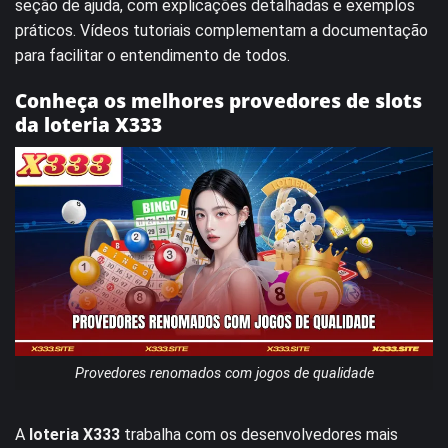
seção de ajuda, com explicações detalhadas e exemplos
práticos. Vídeos tutoriais complementam a documentação
para facilitar o entendimento de todos.
Conheça os melhores provedores de slots
da loteria X333
Provedores renomados com jogos de qualidade
A
loteria X333
trabalha com os desenvolvedores mais