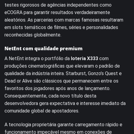
testes rigorosos de agências independentes como
eCOGRA para garantir resultados verdadeiramente
aleatórios. As parcerias com marcas famosas resultaram
em slots temáticos de filmes, séries e personalidades
reconhecidas globalmente.
NetEnt com qualidade premium
A NetEnt integra o portfólio da
loteria X333
com
produções cinematográficas que elevaram o padrão de
qualidade da indústria inteira. Starburst, Gonzo’s Quest e
Dead or Alive são clássicos que permanecem entre os
favoritos dos jogadores após anos de lançamento.
Consequentemente, cada novo título desta
desenvolvedora gera expectativa e interesse imediato da
comunidade global de apostadores.
A tecnologia proprietária garante carregamento rápido e
funcionamento impecável mesmo em conexões de