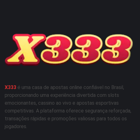
X333
é uma casa de apostas online confiável no Brasil,
proporcionando uma experiência divertida com slots
emocionantes, cassino ao vivo e apostas esportivas
competitivas. A plataforma oferece segurança reforçada,
transações rápidas e promoções valiosas para todos os
jogadores.