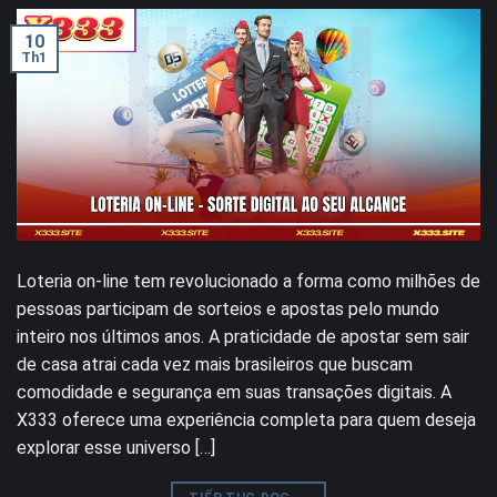
10
Th1
Loteria on-line tem revolucionado a forma como milhões de
pessoas participam de sorteios e apostas pelo mundo
inteiro nos últimos anos. A praticidade de apostar sem sair
de casa atrai cada vez mais brasileiros que buscam
comodidade e segurança em suas transações digitais. A
X333 oferece uma experiência completa para quem deseja
explorar esse universo […]