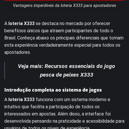
Vantagens imperdíveis da loteria X333 para apostadores
A
loteria X333
se destaca no mercado por oferecer
benefícios únicos que atraem participantes de todo o
Brasil. Conheça abaixo os principais diferenciais que tornam
esta experiência verdadeiramente especial para todos os
apostadores.
Veja mais: Recursos essenciais do jogo
pesca de peixes X333
Introdução completa ao sistema de jogos
A
loteria X333
funciona com um sistema moderno e
intuitivo que facilita a participação de todos os
interessados em apostas. Além disso, a interface foi
desenvolvida pensando na praticidade e acessibilidade para
usuários de todos os níveis de experiência.