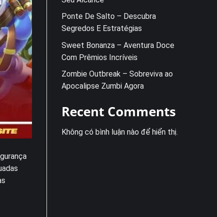
Ponte De Salto – Descubra
Segredos E Estratégias
Sweet Bonanza – Aventura Doce
Com Prêmios Incríveis
Zombie Outbreak – Sobreviva ao
Apocalipse Zumbi Agora
Recent Comments
Không có bình luận nào để hiển thị.
egurança
quadas
as