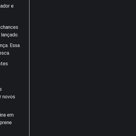
hador e
 chances
 lançado.
nça. Essa
esca.
ntes
s
r novos
ina em
oprene