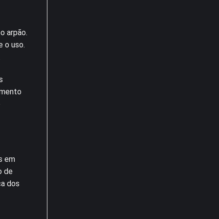
o arpão.
 o uso.
.
s
amento
o
as em
o de
ca dos