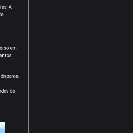
ras. A
te.
merso em
mentos
disparos.
adas de