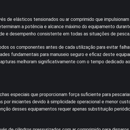
vés de elásticos tensionados ou ar comprimido que impulsionam 
determinam a potência e alcance máximo do equipamento durante
ade e desempenho consistente em todas as situações de pesca
dos os componentes antes de cada utilização para evitar falha
idades fundamentais para manuseio seguro e eficaz deste equip
capturas melhoram significativamente com o tempo dedicado a
achas especiais que proporcionam força suficiente para pescari
 por iniciantes devido à simplicidade operacional e menor cust
utenção desses equipamentos requer apenas substituição periódi
és de cilindros pressurizados com ar comprimido para disparos