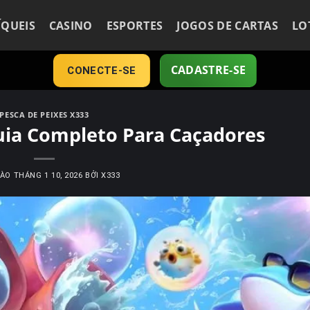
ÍQUEIS
CASINO
ESPORTES
JOGOS DE CARTAS
LO
CADASTRE-SE
CONECTE-SE
PESCA DE PEIXES X333
uia Completo Para Caçadores
VÀO
THÁNG 1 10, 2026
BỞI
X333